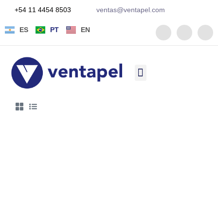
+54 11 4454 8503
ventas@ventapel.com
ES
PT
EN
Quem somos
Serviço técnico